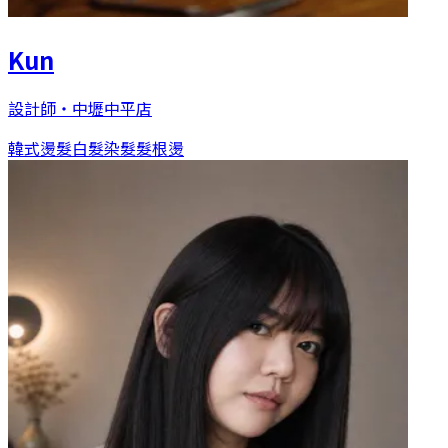
Kun
設計師
・
中壢中平店
韓式燙髮
白髮染髮
髮根燙