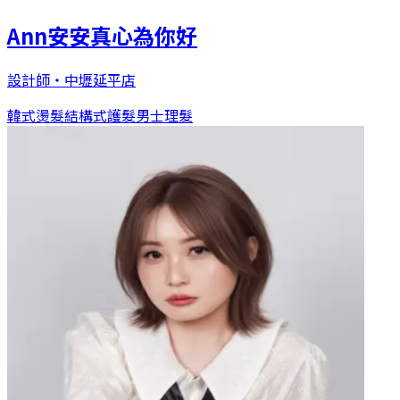
Ann安安真心為你好
設計師
・
中壢延平店
韓式燙髮
結構式護髮
男士理髮