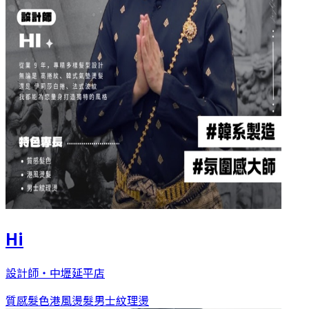
Hi
設計師
・
中壢延平店
質感髮色
港風燙髮
男士紋理燙