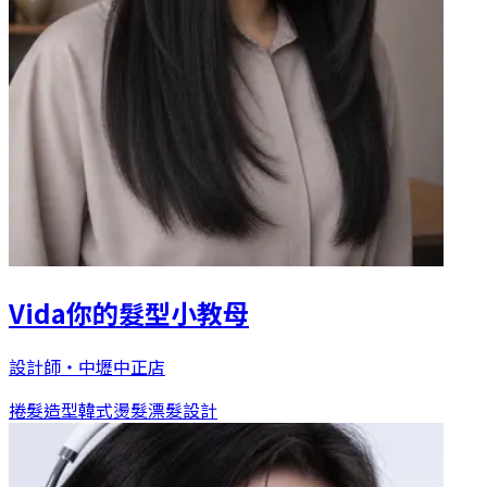
Vida你的髮型小教母
設計師
・
中壢中正店
捲髮造型
韓式燙髮
漂髮設計