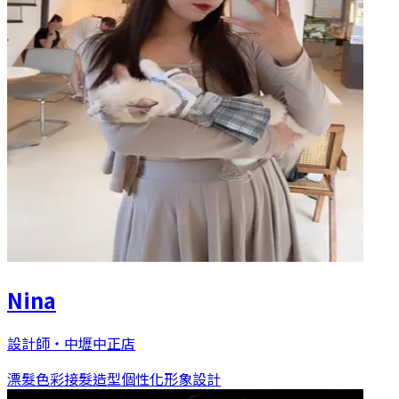
Nina
設計師
・
中壢中正店
漂髮色彩
接髮造型
個性化形象設計