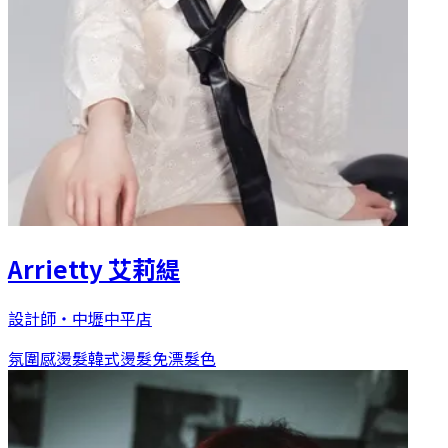
Arrietty 艾莉緹
設計師
・
中壢中平店
氛圍感燙髮
韓式燙髮
免漂髮色