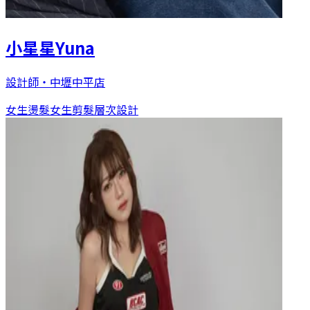
小星星Yuna
設計師
・
中壢中平店
女生燙髮
女生剪髮
層次設計