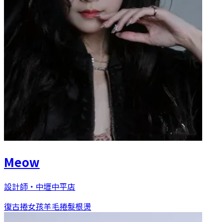
Meow
設計師
・
中壢中平店
復古捲女孩
羊毛捲
髮根燙