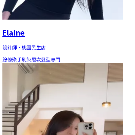
Elaine
設計師
・
桃園民生店
線條染
手刷染
層次髮型專門