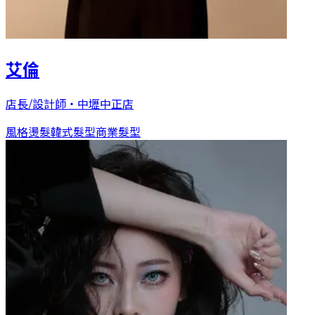
艾倫
店長/設計師
・
中壢中正店
風格燙髮
韓式髮型
商業髮型