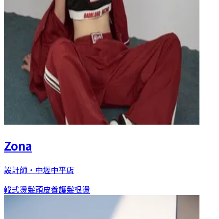
Zona
設計師
・
中壢中平店
韓式燙髮
頭皮養護
髮根燙