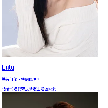
Lulu
準設計師
・
桃園民生店
結構式護髮
頭皮養護
生活色染髮