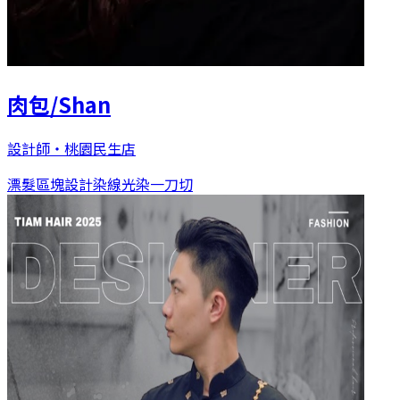
肉包/Shan
設計師
・
桃園民生店
漂髮區塊設計染
線光染
一刀切