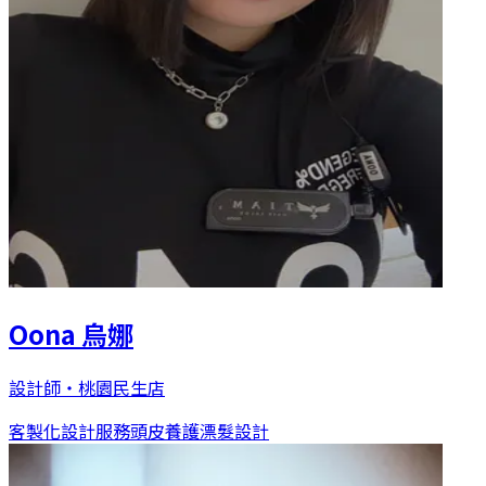
Oona 烏娜
設計師
・
桃園民生店
客製化設計服務
頭皮養護
漂髮設計