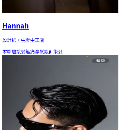
Hannah
設計師
・
中壢中正店
零斷層接髮
無痛漂髮
設計染髮