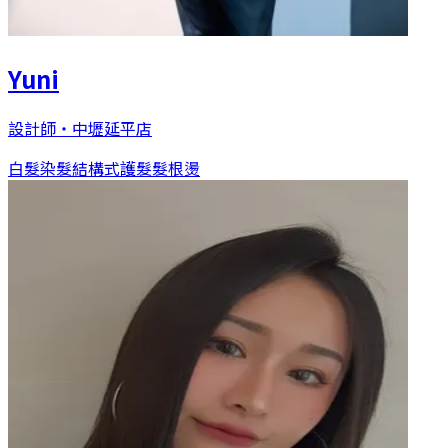
Yuni
設計師
・
中壢延平店
白髮染髮
結構式護髮
髮根燙