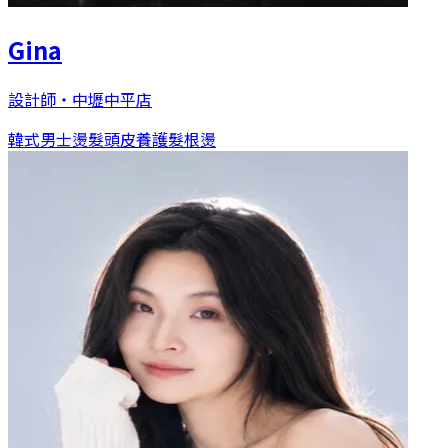
Gina
設計師
・
中壢中平店
韓式男士燙髮
頭皮養護
髮根燙