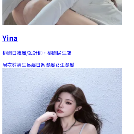
Yina
桃園日韓風/設計師
・
桃園民生店
層次剪
男生長髮日系燙髮
女生燙髮