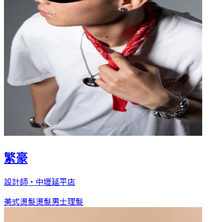
繁豪
設計師
・
中壢延平店
美式燙髮
燙髮
男士理髮