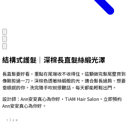
結構式護髮｜深棕長直髮絲緞光澤
長直髮要好看，重點在尾端收不收得住。這顆做完髮尾整齊到
像剛剪過一刀，深棕色透著絲緞般的光。適合髮長過肩、想要
垂順感的你。洗完隨手吹就很聽話，每天都能輕鬆出門。
設計師：
Ann安安真心為你好
・TiAM Hair Salon。立即預約
Ann安安真心為你好
。