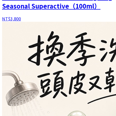
Seasonal Superactive（100ml）
NT$
3,800