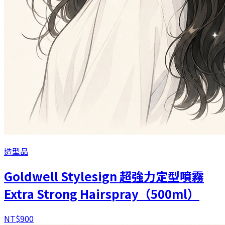
造型品
Goldwell Stylesign 超強力定型噴霧
Extra Strong Hairspray（500ml）
NT$
900