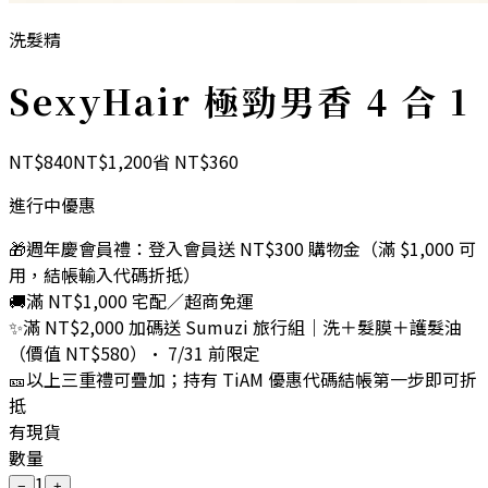
洗髮精
SexyHair 極勁男香 4 合 1
NT$
840
NT$
1,200
省 NT$
360
進行中優惠
🎁
週年慶會員禮：登入會員送 NT$300 購物金（滿 $1,000 可
用，結帳輸入代碼折抵）
🚚
滿 NT$1,000 宅配／超商免運
✨
滿 NT$2,000 加碼送 Sumuzi 旅行組｜洗＋髮膜＋護髮油
（價值 NT$580）· 7/31 前限定
🎫
以上三重禮可疊加；持有 TiAM 優惠代碼結帳第一步即可折
抵
有現貨
數量
1
−
+