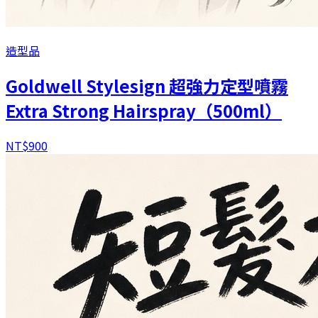
造型品
Goldwell Stylesign 超強力定型噴霧
Extra Strong Hairspray（500ml）
NT$
900