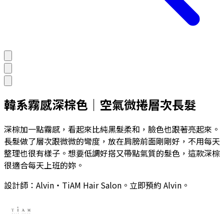
韓系霧感深棕色｜空氣微捲層次長髮
深棕加一點霧感，看起來比純黑髮柔和，臉色也跟著亮起來。
長髮做了層次跟微微的彎度，放在肩膀前面剛剛好，不用每天
整理也很有樣子。想要低調好搭又帶點氣質的髮色，這款深棕
很適合每天上班的妳。
設計師：
Alvin
・TiAM Hair Salon。立即預約
Alvin
。