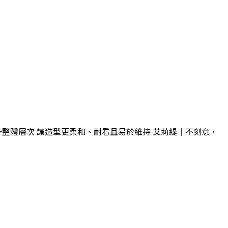
整體層次 讓造型更柔和、耐看且易於維持 艾莉緹｜不刻意，