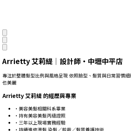
Arrietty 艾莉緹
｜
設計師
・
中壢中平店
專注於整體髮型比例與風格呈現 依照臉型、髮質與日常習慣細
也美麗
Arrietty 艾莉緹
的經歷與專業
・美容美髮相關科系畢業
・持有美容美髮丙級證照
・三年以上現場實務經驗
・持續進修燙髮.染髮／剪裁／髮質養護技術