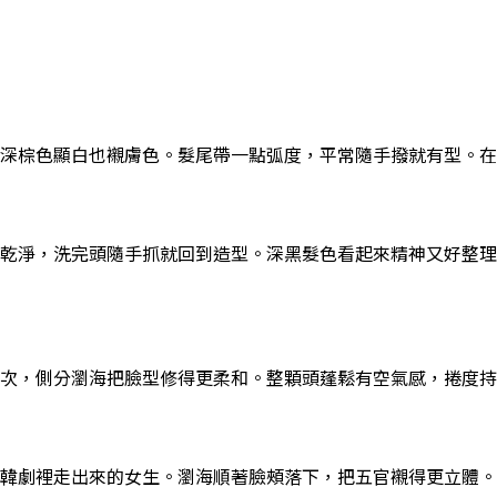
深棕色顯白也襯膚色。髮尾帶一點弧度，平常隨手撥就有型。在
乾淨，洗完頭隨手抓就回到造型。深黑髮色看起來精神又好整理
次，側分瀏海把臉型修得更柔和。整顆頭蓬鬆有空氣感，捲度持
韓劇裡走出來的女生。瀏海順著臉頰落下，把五官襯得更立體。