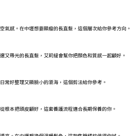
空氣感。在中壢想要顯瘦的長直髮，這個層次給你參考方向。
邃又帶光的長直髮，艾莉緹會幫你把顏色和質感一起顧好。
日常好整理又顯臉小的瀏海，這個剪法給你參考。
從根本把頭皮顧好，這套養護流程適合長期保養的你。
透亮。在中壢想換個溫暖髮色，這款焦糖橘棕值得你試。