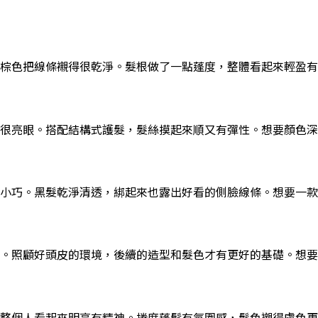
棕色把線條襯得很乾淨。髮根做了一點蓬度，整體看起來輕盈有
很亮眼。搭配結構式護髮，髮絲摸起來順又有彈性。想要顏色深
小巧。黑髮乾淨清透，綁起來也露出好看的側臉線條。想要一款
。照顧好頭皮的環境，後續的造型和髮色才有更好的基礎。想要
整個人看起來明亮有精神。捲度蓬鬆有氛圍感，髮色襯得膚色更