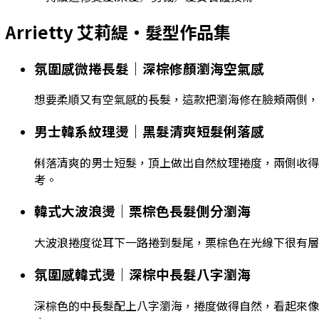
Arrietty 艾莉緹
・髮型作品集
氛圍感微捲長髮｜深棕修顏瀏海空氣感
想要柔順又有空氣感的長髮，這款把瀏海修在臉頰兩側，
男士韓系紋理燙｜黑髮清爽短髮俐落感
俐落清爽的男士短髮，頂上做出自然紋理捲度，兩側收得
考。
韓式大波浪燙｜栗棕色長髮側分瀏海
大波浪捲度從耳下一路捲到髮尾，栗棕色在光線下很有層
氛圍感韓式燙｜深棕中長髮八字瀏海
深棕色的中長髮配上八字瀏海，捲度做得自然，看起來像