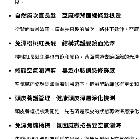
度。
自然層次直長髮｜亞麻棕背面線條髮根燙
從背面看最清楚，這顆長直髮的層次一路往下延伸，亞麻
免漂櫻桃紅長髮｜結構式護髮鏡面光澤
櫻桃紅長髮免漂也有飽和顏色，背面看過去鏡面般的光澤
修顏空氣瀏海剪｜黑髮小臉側臉修飾感
空氣感的修顏瀏海順著側臉落下，把臉型輪廓修得更柔和
頭皮養護管理｜健康頭皮深層淨化檢測
頭皮養護從檢測開始，先看清楚頭皮的狀態再做深層淨化
免漂焦糖橘棕｜氛圍感微捲長髮空氣瀏海
焦糖橘棕免漂就有暖暖的光澤，微捲長髮配上空氣瀏海，