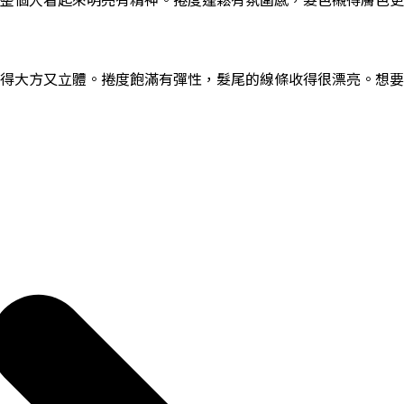
得大方又立體。捲度飽滿有彈性，髮尾的線條收得很漂亮。想要