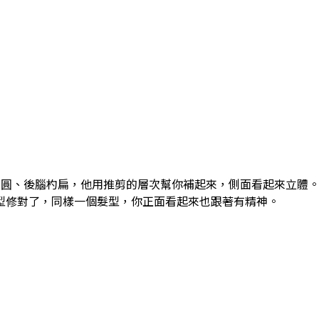
不夠圓、後腦杓扁，他用推剪的層次幫你補起來，側面看起來立體
型修對了，同樣一個髮型，你正面看起來也跟著有精神。