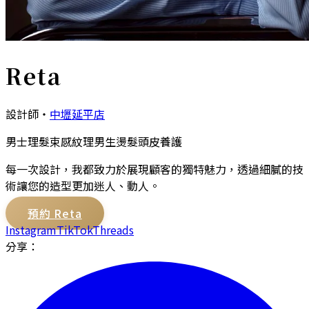
Reta
設計師
・
中壢延平店
男士理髮
束感紋理
男生燙髮
頭皮養護
每一次設計，我都致力於展現顧客的獨特魅力，透過細膩的技
術讓您的造型更加迷人、動人。
預約
Reta
Instagram
TikTok
Threads
分享：