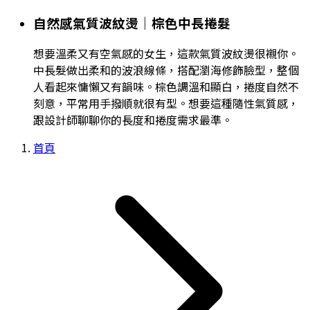
自然感氣質波紋燙｜棕色中長捲髮
想要溫柔又有空氣感的女生，這款氣質波紋燙很襯你。
中長髮做出柔和的波浪線條，搭配瀏海修飾臉型，整個
人看起來慵懶又有韻味。棕色調溫和顯白，捲度自然不
刻意，平常用手撥順就很有型。想要這種隨性氣質感，
跟設計師聊聊你的長度和捲度需求最準。
首頁