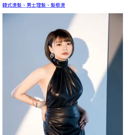
韓式燙髮、男士理髮、髮根燙