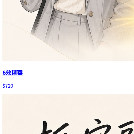
6效精華
$
720