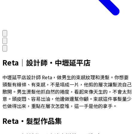
Reta
｜
設計師
・
中壢延平店
中壢延平店設計師 Reta，做男生的束感紋理和燙髮。你想要
頭髮有線條、有束感，不是塌成一片，他剪的層次讓髮流自己
散開。男生燙髮他抓自然的捲度，看起來像天生的，不會太刻
意。頭皮悶、容易出油，他邊做邊幫你顧。束感這件事髮量少
也做得出來，重點在層次怎麼堆，這一手是他的拿手。
Reta
・髮型作品集