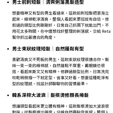
男士前刺短髮｜清爽俐落黑髮造型
想要精神又有型的男生看過來，這款前刺短髮把瀏海立
起來，線條乾淨清爽，整個人看起來更挺拔有自信。修
剪過的頭型比例剛剛好，日常自己抓兩下就能出門，不
用花太多時間。在中壢想找好整理的俐落感，交給 Reta
幫你抓出最適合的角度。
男士束狀紋理短髮｜自然蓬鬆有型
喜歡清爽又不死板的男生，這款束狀紋理很適合你。髮
絲一束一束的線條感，自然蓬鬆不厚重，戴眼鏡也很
搭，看起來斯文又有精神。修飾過臉型比例，日常洗完
吹乾稍微撥一下就定型，省事又好看。想要這種乾淨有
型的紋理感，找設計師聊聊你的習慣最準。
韓系深棕大波浪｜髮根燙修顏長捲髮
想讓頭型看起來更立體有精神，這款髮根燙加大波浪很
對味。從髮根撐出蓬度，分線自然帶點空氣感，整個人