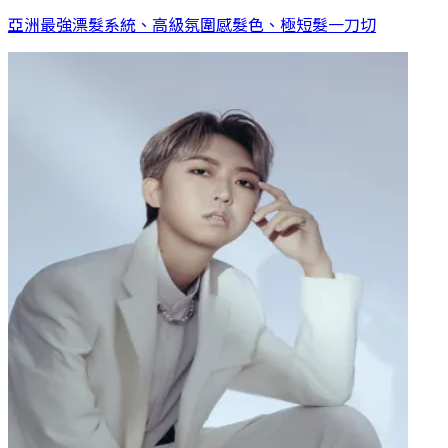
亞洲最強漂髮系統、高級氛圍感髮色、極短髮一刀切