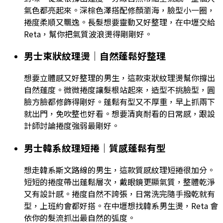
氣色都亮起來。深棕色澤搭配修顏瀏海，臉型小一圈，
捲度柔順又飄逸。長髮想要靈動又好整理，在中壢交給
Reta，幫你把氣質波浪燙得剛剛好。
男士束狀紋理燙｜自然蓬鬆好整理
想要立體感又好整理的男生，這款束狀紋理燙幫你撐出
自然蓬度。微微捲度讓髮根站起來，造型不挑臉型，圓
臉方臉都修飾得剛好。蓬鬆有型又不厚重，早上抓兩下
就出門，免吹整也好看。想要清爽耐看的日常感，跟設
計師討論捲度強弱最剛好。
男士韓系紋理短捲｜質感蓬鬆有型
想走韓系斯文路線的男生，這款質感紋理短捲很加分。
短短的捲度帶出蓬鬆層次，戴眼鏡更顯氣質，整體乾淨
又有設計感。捲度自然不誇張，日常洗完隨手撥乾就有
型，上班約會都好搭。在中壢想找韓系男生燙，Reta 會
依你的髮流抓出最自然的弧度。