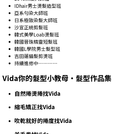
IDhair男士燙髮造型班
亞系勻染大師班
日系極致染髮大師班
沙宣正統剪髮班
韓式美學Loab燙髮班
韓國晉珠精靈短髮班
韓國L學院男士髮型班
吉田蓮貓髮剪燙班
持續進修中⋯⋯⋯⋯
Vida你的髮型小教母
・髮型作品集
自然捲燙捲找Vida
縮毛矯正找Vida
吹乾就好的捲度找Vida