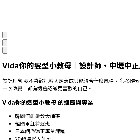
Vida你的髮型小教母
｜
設計師
・
中壢中正
設計理念 我不喜歡把客人定義成只能適合什麼風格。 很多時
一次改變，都有機會認識更喜歡的自己。
Vida你的髮型小教母
的經歷與專業
韓國何能燙髮大師班
韓國車紅剪髮班
日本縮毛矯正專業課程
2046漂髮大師班