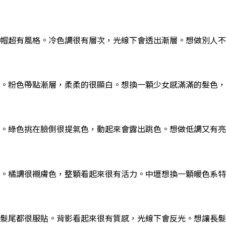
帽超有風格。冷色調很有層次，光線下會透出漸層。想做別人
。粉色帶點漸層，柔柔的很顯白。想換一顆少女感滿滿的髮色，V
。綠色挑在臉側很提氣色，動起來會露出跳色。想做低調又有亮
。橘調很襯膚色，整顆看起來很有活力。中壢想換一顆暖色系特殊
髮尾都很服貼。背影看起來很有質感，光線下會反光。想讓長