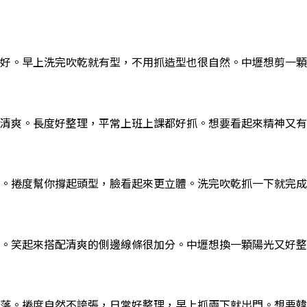
好。早上洗完吹乾就有型，不用抓造型也很自然。中壢想剪一顆耐
清爽。長度好整理，平常上班上課都好抓。想要看起來精神又有
。捲度幫你撐起頭型，臉看起來更立體。洗完吹乾抓一下就完成
。笑起來搭配清爽的側邊線條很加分。中壢想換一顆陽光又好整理
落。捲度自然不誇張，日常好整理，早上抓兩下就出門。想要韓