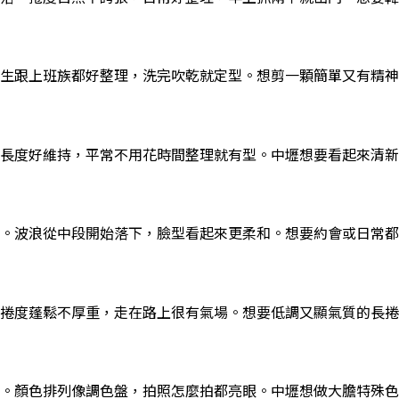
生跟上班族都好整理，洗完吹乾就定型。想剪一顆簡單又有精神的
長度好維持，平常不用花時間整理就有型。中壢想要看起來清新
。波浪從中段開始落下，臉型看起來更柔和。想要約會或日常都好
捲度蓬鬆不厚重，走在路上很有氣場。想要低調又顯氣質的長捲
。顏色排列像調色盤，拍照怎麼拍都亮眼。中壢想做大膽特殊色又