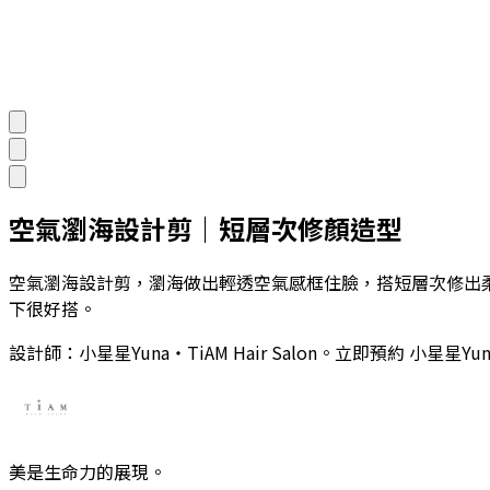
空氣瀏海設計剪｜短層次修顏造型
空氣瀏海設計剪，瀏海做出輕透空氣感框住臉，搭短層次修出柔
下很好搭。
設計師：
小星星Yuna
・TiAM Hair Salon。立即預約
小星星Yun
美是生命力的展現。