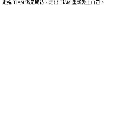
走進 TiAM 滿足期待，走出 TiAM 重新愛上自己。