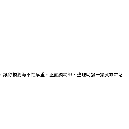
度，讓你換瀏海不怕厚重，正面顯精神，整理時撥一撥就乖乖落