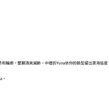
和輪廓。整顆清爽減齡。中壢的Yuna依你的臉型留出瀏海弧
a
。