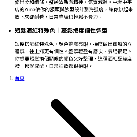
修出柔和線條。整顆清新有精神，氣質減齡。中壢中平
店的Yuna依你的額頭與臉型設計瀏海弧度，讓你綁起來
放下來都耐看，日常整理也輕鬆不費力。
短髮酒紅特殊色｜蓬鬆捲度個性造型
短髮搭酒紅特殊色，顏色飽滿亮眼，捲度做出蓬鬆的立
體感，往上抓更有個性。整顆輕盈有層次，氣場很足。
你想要短髮換個顯眼的顏色又好整理，這種酒紅配蓬度
撥一撥就成型，日常拍照都很搶眼。
首頁