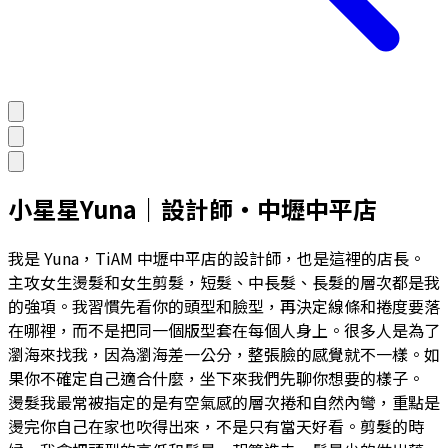
小星星Yuna
｜
設計師
・
中壢中平店
我是 Yuna，TiAM 中壢中平店的設計師，也是這裡的店長。
主攻女生燙髮和女生剪髮，短髮、中長髮、長髮的層次都是我
的強項。我習慣先看你的頭型和臉型，再決定線條和捲度要落
在哪裡，而不是把同一個版型套在每個人身上。很多人是為了
瀏海來找我，因為瀏海差一公分，整張臉的感覺就不一樣。如
果你不確定自己適合什麼，坐下來我們先聊你想要的樣子。
燙髮我最常被指定的是有空氣感的層次捲和自然內彎，重點是
燙完你自己在家也吹得出來，不是只有當天好看。剪髮的時