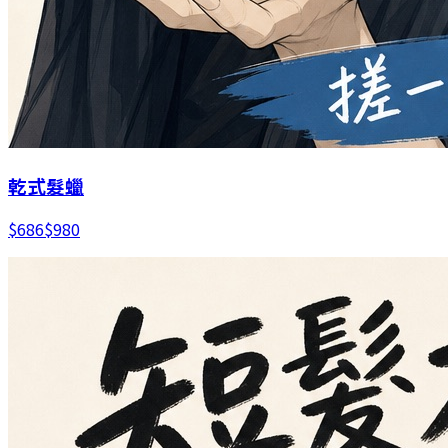
乾式髮蠟
$
686
$
980