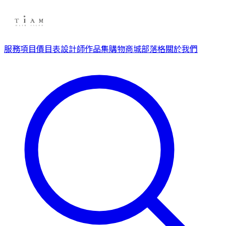
服務項目
價目表
設計師
作品集
購物商城
部落格
關於我們