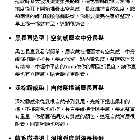
這款韓系大波浪燙走柔美路線，棕色髮絲配側分瀏海，
捲度從耳下開始堆疊出空氣感。長髮維持自然弧度，臉
頰兩側的線條順順修飾臉型。你想要燙完在家好整理，
早上撥一撥就有型，這顆很適合。
黑長直造型｜空氣感層次中分長髮
黑色長直髮看似簡單，層次藏在裡面才有空氣感。中分
線條把臉型拉長，髮尾保留一點內彎弧度，整體乾淨又
有精神。中壢中平店的Yuna依你的頭型抓長度，讓你直
髮也有立體感，貼合臉型更耐看。
深棕霧感染｜自然髮根漸層長直髮
深棕霧感染從髮根自然帶到髮尾，光線下透出柔和的
棕，不挑膚色也好搭。長直髮維持滑順手感，髮尾整齊
有重量。你想要低調又有質感的顏色，這種自然漸層很
耐看，回家照顧也輕鬆。
韓系微捲燙｜深棕弧度瀏海長捲髮