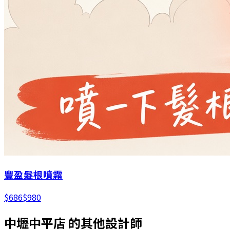
豐盈髮根噴霧
$
686
$
980
中壢中平店
的其他設計師