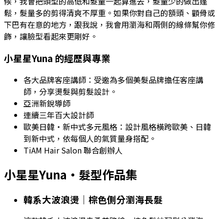
候，我會把頭型的高低和髮量一起算進去，髮量少的做出蓬
鬆，髮量多的剪得清爽不厚重。如果你對自己的額頭、顴骨或
下巴有在意的地方，跟我說，我會用瀏海和兩側的線條幫你修
飾，讓臉型看起來更剛好。
小星星Yuna
的經歷與專業
各大品牌客座講師
：受邀為多個美髮品牌擔任客座講
師，分享燙髮與剪髮設計。
亞洲新銳導師
連續三年百大設計師
歐美日韓・新中式多元風格
：設計風格橫跨歐美、日韓
到新中式，依每個人的氣質量身搭配。
TiAM Hair Salon 聯合創辦人
小星星Yuna
・髮型作品集
韓系大波浪燙｜棕色側分瀏海長髮