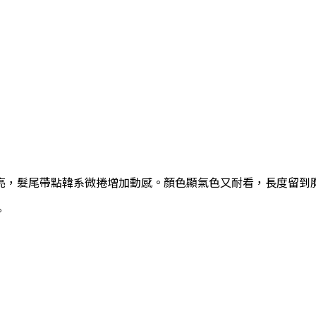
亮，髮尾帶點韓系微捲增加動感。顏色顯氣色又耐看，長度留到
。