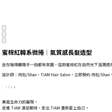
蜜棕紅韓系微捲｜氣質感長髮造型
坐在咖啡廳隨手一拍都有氛圍，這款蜜棕紅在自然光下溫潤透
設計師：
肉包/Shan
・TiAM Hair Salon。立即預約
肉包/Shan
美是生命力的展現。
走進 TiAM 滿足期待，走出 TiAM 重新愛上自己。