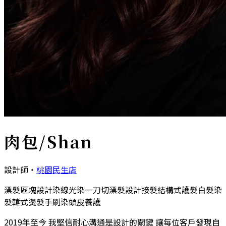
肉包/Shan
設計師
・
桃園民生店
漂髮區塊設計染
線光染
一刀切
漂髮設計
接髮
結構式護髮
白髮染
髮
韓式燙髮
手刷染
頭皮養護
2019年至今 我堅信耐心溝通是設計的關鍵 讓每位客戶發現自