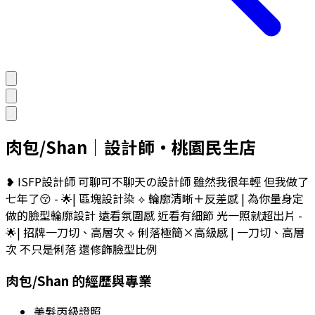
肉包/Shan
｜
設計師
・
桃園民生店
❥ ISFP設計師 可聊可不聊天の設計師 雖然我很年輕 但我做了
七年了😚 - 🌟| 區塊設計染 ⟡ 輪廓清晰＋反差感 | 為你量身定
做的臉型輪廓設計 遠看氛圍感 近看有細節 光一照就超出片 -
🌟| 招牌一刀切、高層次 ⟡ 俐落極簡×高級感 | 一刀切、高層
次 不只是俐落 還修飾臉型比例
肉包/Shan
的經歷與專業
美髮丙級證照