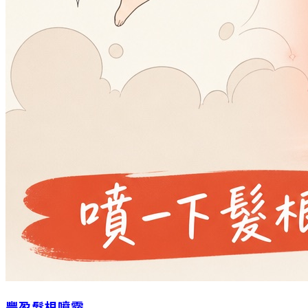
豐盈髮根噴霧