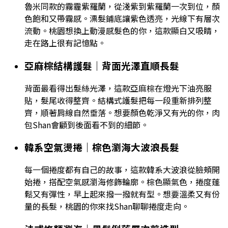
魯米同款的霧霾紫羅蘭，從淺紫到紫羅蘭一次到位，顏
色飽和又帶霧感。漂髮鋪底讓紫色透亮，光線下有層次
流動。桃園想換上動漫感髮色的你，這款顯白又吸睛，
走在路上很有記憶點。
亞麻棕結構護髮｜背面光澤直順長髮
背面最看得出髮絲光澤，這款亞麻棕在燈光下油亮服
貼，髮尾收得整齊。結構式護髮把每一段重新排列整
齊，順著肩線自然垂落。想要顏色乾淨又有光的你，肉
包Shan會顧到後面看不到的細節。
韓系空氣燙捲｜棕色瀏海大波浪長髮
每一個捲度都有自己的故事，這款韓系大波浪從臉頰開
始捲，搭配空氣感瀏海修飾輪廓。棕色顯氣色，捲度蓬
鬆又有彈性，早上起來撥一撥就有型。想要溫柔又有份
量的長髮，桃園的你來找Shan聊聊捲度走向。