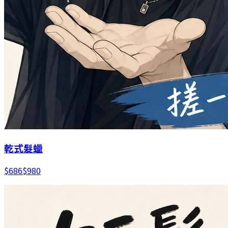
乾式髮蠟
$
686
$
980