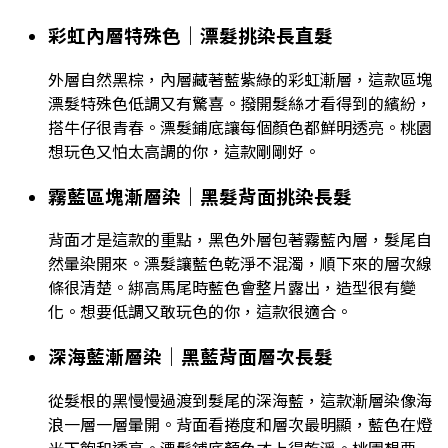
彩虹內層特殊色｜漂髮挑染長直髮
外層自然黑棕，內層藏著藍紫綠的彩虹漸層，這款區塊
漂髮特殊色低調又有驚喜。撥開髮絲才看得到的繽紛，
搭牛仔很青春。漂髮鋪底讓每個顏色都鮮明透亮。桃園
想玩色又怕太高調的你，這款剛剛好。
霧藍區塊漸層染｜黑髮背面挑染長髮
背面才是這款的重點，黑色外層包著霧藍內層，髮尾自
然暈染開來。漂髮讓藍色乾淨不混濁，順下來的層次線
條很清楚。綁高馬尾時藍色會整片露出，造型很有變
化。想要低調又敢玩色的你，這款很適合。
深海藍漸層染｜黑藍背面層次長髮
從髮根的黑慢慢過渡到髮尾的深海藍，這款漸層染像海
浪一層一層暈開。背面看捲度和層次最明顯，藍色在燈
光下飽和透亮。漂髮鋪底顏色才上得乾淨。桃園想要一