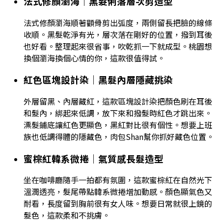
法式修顏瀏海｜黑髮俐落層次剪造型
法式修顏瀏海順著顴骨剪出弧度，兩側留長把臉的線條
收順。黑髮乾淨有光，層次落在剛好的位置，撥到耳後
也好看。整理起來很省事，吹乾抓一下就成型。桃園想
換個瀏海換個心情的你，這款很值得試。
紅色區塊設計染｜黑髮內層隱藏挑染
外層留黑、內層藏紅，這款區塊設計染把顏色刷在耳後
和髮內，綁起來低調，放下來和撥髮時紅色才跳出來。
漂髮鋪底讓紅色更顯色，黑紅對比很有個性。想要上班
族也低調得體的隱藏色，肉包Shan幫你抓好藏色位置。
蜜棕紅韓系微捲｜氣質感長髮造型
坐在咖啡廳隨手一拍都有氛圍，這款蜜棕紅在自然光下
溫潤透亮，髮尾帶點韓系微捲增加動感。顏色顯氣色又
耐看，長度留到胸前很有女人味。想要日常就很上鏡的
髮色，這款柔和不挑膚。