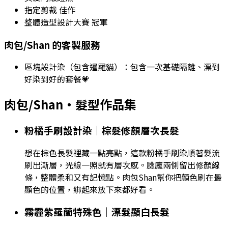
指定剪裁 佳作
整體造型設計大賽 冠軍
肉包/Shan
的客製服務
區塊設計染（包含暹羅貓）
：包含一次基礎隔離、漂到
好染到好的套餐💗
肉包/Shan
・髮型作品集
粉橘手刷設計染｜棕髮修顏層次長髮
想在棕色長髮裡藏一點亮點，這款粉橘手刷染順著髮流
刷出漸層，光線一照就有層次感。臉龐兩側留出修顏線
條，整體柔和又有記憶點。肉包Shan幫你把顏色刷在最
顯色的位置，綁起來放下來都好看。
霧霾紫羅蘭特殊色｜漂髮顯白長髮