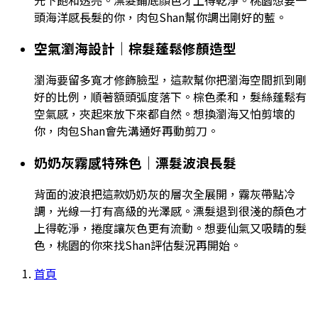
頭海洋感長髮的你，肉包Shan幫你調出剛好的藍。
空氣瀏海設計｜棕髮蓬鬆修顏造型
瀏海要留多寬才修飾臉型，這款幫你把瀏海空間抓到剛
好的比例，順著額頭弧度落下。棕色柔和，髮絲蓬鬆有
空氣感，夾起來放下來都自然。想換瀏海又怕剪壞的
你，肉包Shan會先溝通好再動剪刀。
奶奶灰霧感特殊色｜漂髮波浪長髮
背面的波浪把這款奶奶灰的層次全展開，霧灰帶點冷
調，光線一打有高級的光澤感。漂髮退到很淺的顏色才
上得乾淨，捲度讓灰色更有流動。想要仙氣又吸睛的髮
色，桃園的你來找Shan評估髮況再開始。
首頁