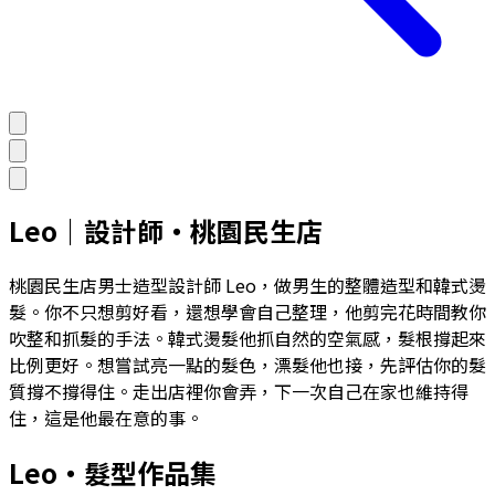
Leo
｜
設計師
・
桃園民生店
桃園民生店男士造型設計師 Leo，做男生的整體造型和韓式燙
髮。你不只想剪好看，還想學會自己整理，他剪完花時間教你
吹整和抓髮的手法。韓式燙髮他抓自然的空氣感，髮根撐起來
比例更好。想嘗試亮一點的髮色，漂髮他也接，先評估你的髮
質撐不撐得住。走出店裡你會弄，下一次自己在家也維持得
住，這是他最在意的事。
Leo
・髮型作品集