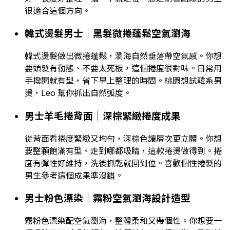
很適合這個方向。
韓式燙髮男士｜黑髮微捲蓬鬆空氣瀏海
韓式燙髮做出微捲蓬鬆，瀏海自然垂落帶空氣感。你想
要頭髮有動態、不要太死板，這個捲度很對味。日常用
手撥開就有型，省下早上整理的時間。桃園想試韓系男
燙，Leo 幫你抓出自然弧度。
男士羊毛捲背面｜深棕緊緻捲度成果
從背面看捲度緊緻又均勻，深棕色讓層次更立體。你想
要整顆飽滿有型、走到哪都吸睛，這款捲燙做得到。捲
度有彈性好維持，洗後抓乾就回到位。喜歡個性捲髮的
男生參考這個成果準沒錯。
男士粉色漂染｜霧粉空氣瀏海設計造型
霧粉色漂染配空氣瀏海，整體柔和又帶個性。你想要一