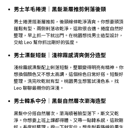
男士羊毛捲燙｜黑髮漸層推剪俐落後頸
男士捲燙搭漸層推剪，後頸線條乾淨清爽。你想要頭頂
蓬鬆有型、兩側俐落收乾淨，這款很合適。捲度自然好
整理，早上抓一下就出門。在桃園想找男士造型設計，
交給 Leo 幫你抓出剛好的弧度。
男士漂髮短髮｜淺棕霧感清爽側分造型
淺棕霧感漂髮配上俐落短髮，整顆變得明亮有精神。你
想換個顏色又不想太高調，這個棕色日常好搭。短髮好
整理，洗完吹乾就有型。桃園男生想嘗試淺色系，找
Leo 聊聊最襯你的深淺。
男士韓系中分｜黑髮自然層次瀏海造型
黑髮中分搭自然層次，瀏海順著臉型落下，斯文又乾
淨。你想要上班上課都得體、又帶一點韓系感，這款剛
好。長度好整理，撥一下就定位。想走耐看路線的男生