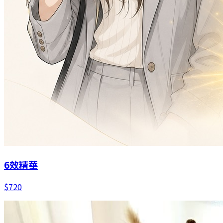
6效精華
$
720