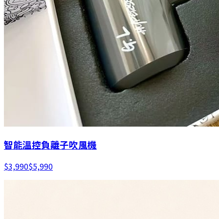
智能溫控負離子吹風機
$
3,990
$
5,990