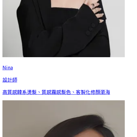
Nina
設計師
高質感韓系燙髮、質感霧感髮色、客製化修顏瀏海