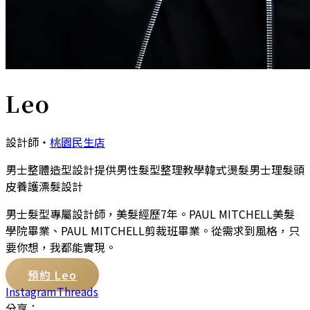
Leo
設計師
・
桃園民生店
男士整體造型設計
提供男性髮型整理教學
韓式燙髮
男士理髮
頭
皮養護
漂髮設計
男士髮型專屬設計師，美髮經歷7年。PAUL MITCHELL美髮
學院畢業、PAUL MITCHELL剪裁班畢業。從需求到風格，只
要你想，我都能實現。
預約
Leo
Instagram
Threads
分享：