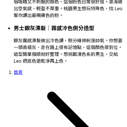
個吸睛又不刺眼的顏色，這個粉色日常很好搭。瀏海做
出空氣感，輕盈不厚重。桃園男生想玩特殊色，找 Leo
幫你調出最襯膚色的粉。
男士銀灰漂髮｜霧感冷色側分造型
銀灰霧感漂髮做出冷色調，側分線條俐落帥氣。你想要
一頭高級灰、走在路上很有記憶點，這個顏色很到位。
造型簡單撥順就好整理。想挑戰淺色系的男生，交給
Leo 把底色退乾淨再上色。
首頁