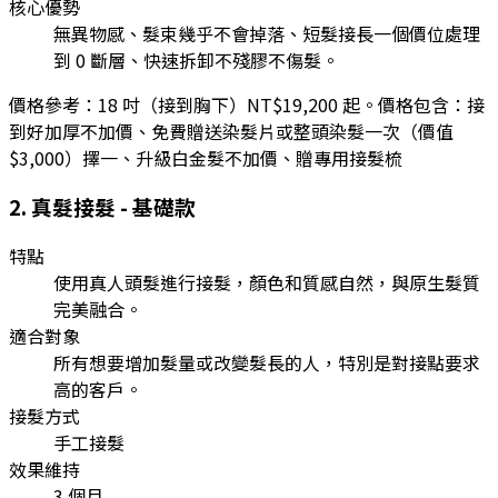
核心優勢
無異物感、髮束幾乎不會掉落、短髮接長一個價位處理
到 0 斷層、快速拆卸不殘膠不傷髮。
價格參考：
18 吋（接到胸下）NT$19,200 起。價格包含：接
到好加厚不加價、免費贈送染髮片或整頭染髮一次（價值
$3,000）擇一、升級白金髮不加價、贈專用接髮梳
2
.
真髮接髮 - 基礎款
特點
使用真人頭髮進行接髮，顏色和質感自然，與原生髮質
完美融合。
適合對象
所有想要增加髮量或改變髮長的人，特別是對接點要求
高的客戶。
接髮方式
手工接髮
效果維持
3 個月