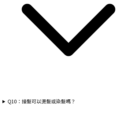
Q
10
：
接髮可以燙髮或染髮嗎？