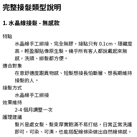
完整
接髮
類型說明
1
.
水晶線接髮 - 無感款
特點
水晶線手工綁接、完全無膠，接點只有 0.1cm、隱藏度
高，輕盈服貼像原生髮。幾乎所有客人都說戴起來無
感，洗頭、綁髮都方便。
適合對象
在意舒適度跟異物感、短髮想接長怕斷層、想長期維持
接髮的人。
接髮方式
水晶線手工綁接
效果維持
2-4 個月調整一次
護理建議
髮片是處女髮、髮束厚實飽滿不易打結，日常正常洗護
即可，可染、可漂，也能搭配線條染做出自然線條感。