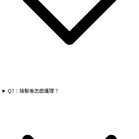
Q
7
：
接髮後怎麼護理？