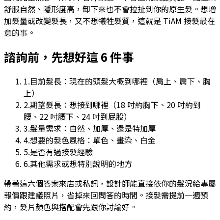
舒服自然、隱形度高，卸下來也不會拉扯到你的原生髮。想增
加髮量或改變髮長，又不想犧牲髮質，這就是 TiAM 接髮最在
意的事。
諮詢前，先想好這 6 件事
1
.
目前髮長：現在的頭髮大概到哪裡（肩上、肩下、胸
上）
2
.
期望髮長：想接到哪裡（18 吋約胸下、20 吋約到
腰、22 吋腰下、24 吋到屁股）
3
.
髮量需求：自然、加厚、還是特加厚
4
.
想要的髮色風格：單色、畫染、白金
5
.
是否有過接髮經驗
6
.
其他需求或想特別說明的地方
帶著這六個答案來店或私訊，設計師能直接依你的髮況給專屬
報價跟建議照片，省掉來回問答的時間。接髮需提前一週預
約，髮片顏色與搭配會先跟你討論好。