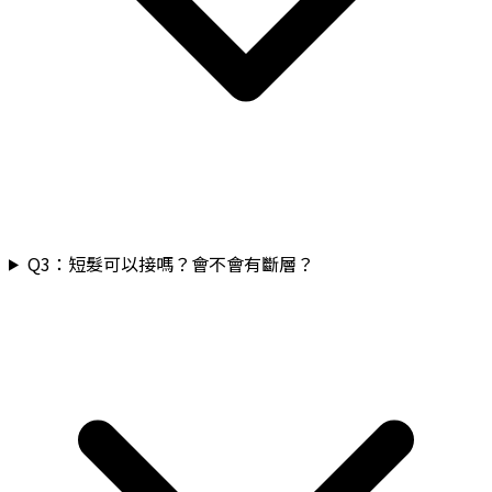
Q
3
：
短髮可以接嗎？會不會有斷層？