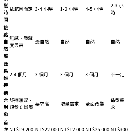
髮
2-3 小
依範圍而定
3-4 小時
1-2 小時
4-5 小時
時
時
間
接
點
無感、隱藏
自
最自然
自然
自然
自然
度最高
然
度
效
果
2-4 個月
3 個月
3 個月
3 個月
不一定
維
持
適
合
舒適無感、
造型需
要求高
增量需求
全面改變
對
短髮 0 斷層
求
象
首
次
NT$19,200
NT$22,000
NT$12,000
NT$25,000
NT$300