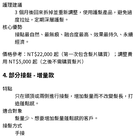
護理建議
3 個月後回來拆掉並重新調整，使用護髮產品，避免過
度拉扯，定期深層護髮。
核心優勢
接點最自然、最無痕、融合度最高、效果最持久、永續
經濟。
價格參考：
NT$22,000 起（第一次包含髮片購買）；調整費
用 NT$5,000 起（之後不需購買髮片）
4
.
部分接髮 - 增量款
特點
只在頭頂或兩側進行接髮，增加髮量而不改變髮長，打
造蓬鬆感。
適合對象
髮量少、想要增加髮量蓬鬆感的客戶。
接髮方式
手接