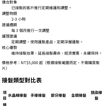
適合對象
已接髮的客戶進行定期維護和調整。
調整時間
2-3 小時
建議週期
每 3 個月進行一次調整
護理建議
定期調整，使用護髮產品，定期深層護髮。
核心優勢
維持接髮效果、延長接髮壽命、經濟實惠、永續保持。
價格參考：
NT$5,000 起（根據接髮範圍而定，不需購買髮
片）
接髮類型對比表
項
挑染接
水晶線接髮
手接接髮
部分接髮
全頭接髮
目
髮
接