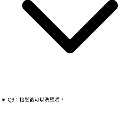
Q
9
：
接髮後可以洗頭嗎？