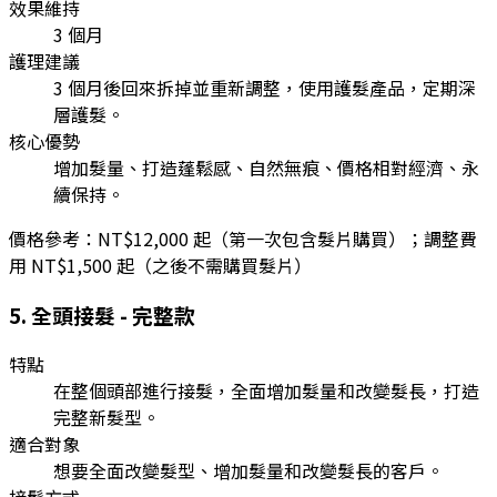
效果維持
3 個月
護理建議
3 個月後回來拆掉並重新調整，使用護髮產品，定期深
層護髮。
核心優勢
增加髮量、打造蓬鬆感、自然無痕、價格相對經濟、永
續保持。
價格參考：
NT$12,000 起（第一次包含髮片購買）；調整費
用 NT$1,500 起（之後不需購買髮片）
5
.
全頭接髮 - 完整款
特點
在整個頭部進行接髮，全面增加髮量和改變髮長，打造
完整新髮型。
適合對象
想要全面改變髮型、增加髮量和改變髮長的客戶。
接髮方式