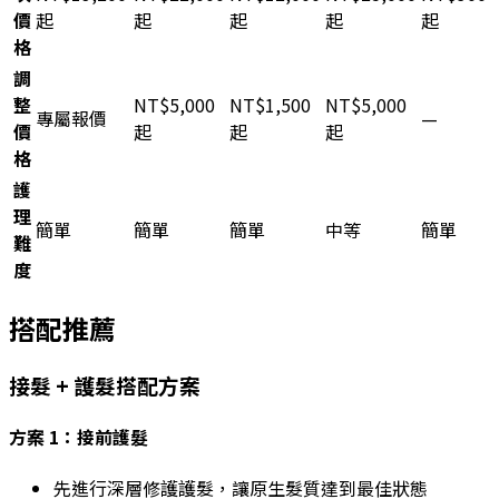
價
起
起
起
起
起
格
調
整
NT$5,000
NT$1,500
NT$5,000
專屬報價
—
價
起
起
起
格
護
理
簡單
簡單
簡單
中等
簡單
難
度
搭配推薦
接髮 + 護髮搭配方案
方案 1：接前護髮
先進行深層修護護髮，讓原生髮質達到最佳狀態