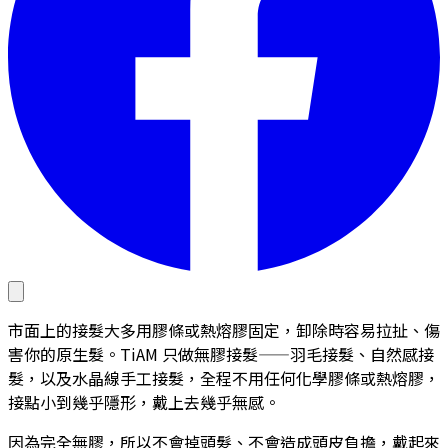
市面上的接髮大多用膠條或熱熔膠固定，卸除時容易拉扯、傷
害你的原生髮。TiAM 只做無膠接髮——羽毛接髮、自然感接
髮，以及水晶線手工接髮，全程不用任何化學膠條或熱熔膠，
接點小到幾乎隱形，戴上去幾乎無感。
因為完全無膠，所以不會掉頭髮、不會造成頭皮負擔，戴起來