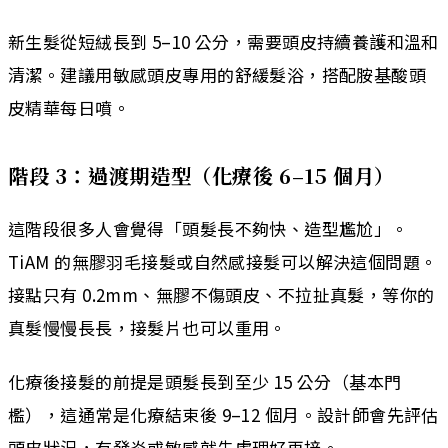
新生髮從短絨長到 5–10 公分，需要頭皮持續養護和溫和
清潔。建議用敏感頭皮專用的舒緩髮浴，搭配胺基酸頭
皮精華每日噴。
階段 3：過渡期造型（化療後 6–15 個月）
這階段很多人會覺得「頭髮長不夠快、造型尷尬」。
TiAM 的無膠羽毛接髮或自然感接髮可以解決這個問題。
接點只有 0.2mm、無膠不傷頭皮、不拉扯真髮，等你的
真髮慢慢長長，接髮片也可以重用。
化療後接髮的前提是頭髮長到至少 15 公分（基本門
檻），這通常是化療結束後 9–12 個月。設計師會先評估
頭皮狀況，有發炎或敏感就先處理好再接。