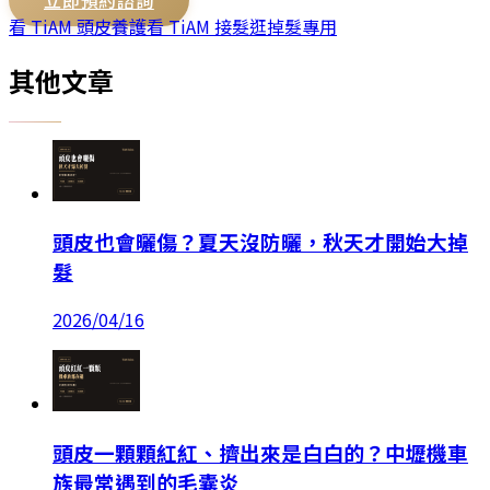
看 TiAM
頭皮養護
看 TiAM
接髮
逛
掉髮專用
其他文章
頭皮也會曬傷？夏天沒防曬，秋天才開始大掉
髮
2026/04/16
頭皮一顆顆紅紅、擠出來是白白的？中壢機車
族最常遇到的毛囊炎