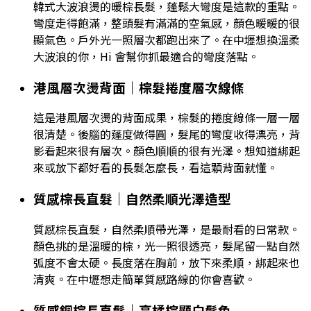
韓式大波浪燙的暖棕長髮，蓬鬆大彎度是這款的重點。
彎度走得飽滿，整頭髮有滿滿的空氣感，顏色暖暖的很
顯氣色。戶外光一照層次都跑出來了。在中壢想換溫柔
大波浪的你，Hi 會幫你抓最適合的彎度落點。
港風層次燙背面｜棕髮捲度層次線條
這是港風層次燙的背面成果，棕髮的捲度線條一層一層
很清楚。後腦的蓬度做得圓，髮尾的彎度收得漂亮，背
影看起來很有層次。顏色順順的很有光澤。想知道綁起
來或放下都好看的長髮怎麼長，看這顆背面就懂。
質感棕長直髮｜自然柔順光澤造型
質感棕長直髮，自然柔順帶光澤，是最耐看的日常款。
顏色挑的是溫暖的棕，光一照很透亮，髮尾留一點自然
弧度不會太硬。長度落在胸前，放下來柔順，綁起來也
清爽。在中壢想走簡單質感路線的你會喜歡。
質感銅棕長直髮｜亮橘棕顯白髮色