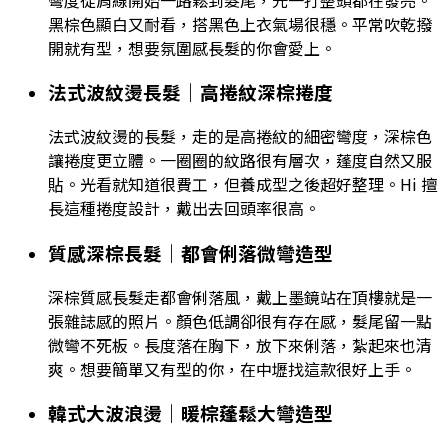
黑棕色顯白又耐看，搭黑色上衣氣場很穩。平常吹乾撥
開就有型，想要氛圍感長髮的你會愛上。
法式波紋燙長髮｜高捲紋深棕捲度
法式波紋燙的長髮，走的是高捲紋的細密彎度，深棕色
讓捲度更立體。一圈圈的紋路很有層次，蓬度自然又服
貼。光看就知道很費工，但養成型之後超好整理。Hi 擅
長這種捲度設計，戴出去回頭率很高。
質感深棕長髮｜都會俐落微彎造型
深棕質感長髮走都會俐落風，戴上墨鏡站在頂樓就是一
張雜誌感的照片。顏色低調卻很有存在感，髮尾留一點
微彎不死板。長度落在胸下，放下來俐落，紮起來也清
爽。想要簡單又有型的你，在中壢找這款很好上手。
韓式大波浪燙｜暖棕蓬鬆大彎造型