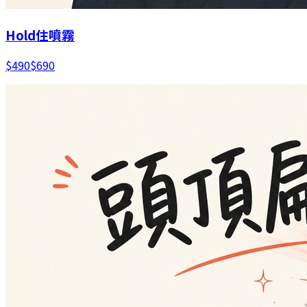
Hold住噴霧
$
490
$
690