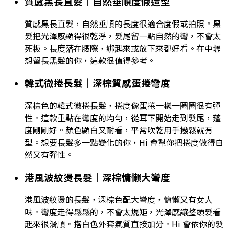
質感黑長直髮｜自然垂順度假造型
質感黑長直髮，自然垂順的長度很適合度假或拍照。黑
髮把光澤感顯得很乾淨，髮尾留一點自然的彎，不會太
死板。長度落在腰際，綁起來或放下來都好看。在中壢
想留長黑髮的你，這款很值得參考。
韓式微捲長髮｜深棕質感蛋捲彎度
深棕色的韓式微捲長髮，捲度像蛋捲一樣一圈圈很有彈
性。這款重點在彎度的均勻，從耳下開始走到髮尾，蓬
度剛剛好。顏色顯白又耐看，平常吹乾用手撥鬆就有
型。想要長髮多一點變化的你，Hi 會幫你把捲度做得自
然又有彈性。
港風波紋燙長髮｜深棕慵懶大彎度
港風波紋燙的長髮，深棕色配大彎度，慵懶又有女人
味。彎度走得鬆鬆的，不會太規矩，光澤感讓整頭髮看
起來很滑順。搭白色外套氣質直接加分。Hi 會依你的髮