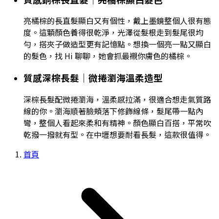
亮橘棕的長直髮顯白又有個性，戴上墨鏡整個人很有態
度。這顆顏色養得很乾淨，光澤從髮根走到髮尾很均
勻，搭夾子做造型更有記憶點。想換一個亮一點又顯白
的髮色，找 Hi 聊聊，她會抓最襯你膚色的橘棕。
質感深棕長髮｜微捲瀏海溫柔造型
深棕長髮配微捲瀏海，溫柔感拉滿，很適合想走氣質路
線的你。瀏海順著臉頰落下修飾線條，髮尾帶一點內
彎，整個人看起來柔和有精神。顏色顯白百搭，平常吹
乾撥一撥就有型。在中壢想要耐看長髮，這款很值得。
首頁