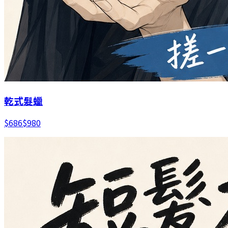
乾式髮蠟
$
686
$
980