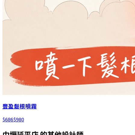
豐盈髮根噴霧
$
686
$
980
中壢延平店
的其他設計師