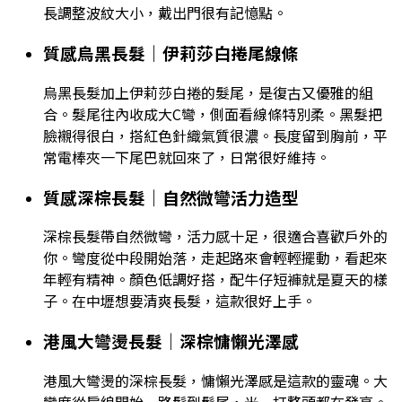
長調整波紋大小，戴出門很有記憶點。
質感烏黑長髮｜伊莉莎白捲尾線條
烏黑長髮加上伊莉莎白捲的髮尾，是復古又優雅的組
合。髮尾往內收成大C彎，側面看線條特別柔。黑髮把
臉襯得很白，搭紅色針織氣質很濃。長度留到胸前，平
常電棒夾一下尾巴就回來了，日常很好維持。
質感深棕長髮｜自然微彎活力造型
深棕長髮帶自然微彎，活力感十足，很適合喜歡戶外的
你。彎度從中段開始落，走起路來會輕輕擺動，看起來
年輕有精神。顏色低調好搭，配牛仔短褲就是夏天的樣
子。在中壢想要清爽長髮，這款很好上手。
港風大彎燙長髮｜深棕慵懶光澤感
港風大彎燙的深棕長髮，慵懶光澤感是這款的靈魂。大
彎度從肩線開始一路鬆到髮尾，光一打整頭都在發亮。