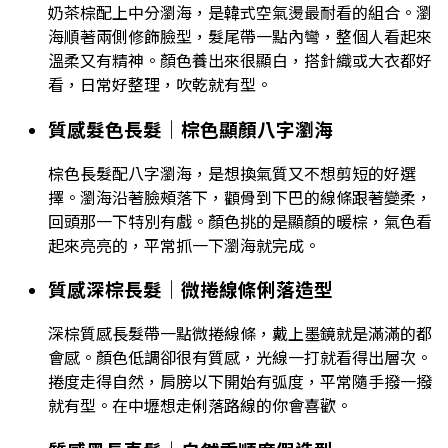
奶茶棕配上中分瀏海，是韓式空氣燙最耐看的組合。瀏
海順著兩側修飾臉型，髮尾帶一點內彎，整個人看起來
溫柔又有精神。顏色養出來很顯白，搭針織或大衣都好
看，日常好整理，吹乾就有型。
質感髮色長髮｜棕色顯顏八字瀏海
棕色長髮配八字瀏海，是想換氣質又不想剪短的好選
擇。瀏海沿著臉頰落下，顴骨到下巴的線條跟著變柔，
回頭那一下特別有戲。顏色挑的是顯顏的暖棕，氣色看
起來亮亮的，平常抓一下瀏海就完成。
質感深棕長髮｜微捲線條俐落造型
深棕質感長髮帶一點微捲線條，戴上墨鏡就是滿滿的都
會感。顏色低調卻很有質感，光線一打就看得出層次。
捲度走得自然，肩膀以下開始有弧度，平常隨手撥一撥
就有型。在中壢想走俐落路線的你會喜歡。