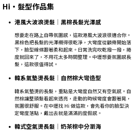
Hi
・髮型作品集
港風大波浪燙髮｜黑棕長髮光澤感
想要走在路上自帶氛圍感，這款港風大波浪很適合你。
黑棕色把長髮的光澤襯得很乾淨，大彎度從顴骨開始落
下，臉型線條跟著柔和起來。日常洗完吹乾撥一撥，捲
度就回來了，不用花太多時間整理。中壢想要氛圍感長
髮，這款很值得試。
韓系氣墊燙長髮｜自然棕大彎造型
韓系氣墊燙的長髮，重點是大彎度自然又有空氣感。自
然棕讓整頭髮看起來透亮，走動的時候彎度會跟著晃，
氛圍很舒服。在中壢找 Hi 做這款，會先看你的臉型決
定彎度落點，戴出去就是滿滿的度假感。
韓式空氣燙長髮｜奶茶棕中分瀏海