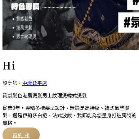
Hi
設計師
・
中壢延平店
質感髮色
港風燙髮
男士紋理燙
韓式燙髮
從業9年，專精多樣髮型設計。無論是高捲紋、韓式氣墊燙
髮，還是伊莉莎白捲、法式波紋，我都能為您量身打造獨特的
風格。
預約
Hi