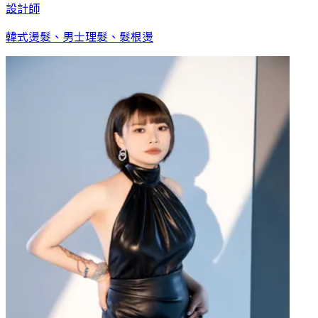
設計師
韓式燙髮、男士理髮、髮根燙