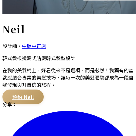
Neil
設計師
・
中壢中正店
韓式髮根燙
韓式貼燙
韓式髮型設計
在我的美髮椅上，好看從來不是選項，而是必然！我獨有的幽
默感結合專業的美髮技巧，讓每一次的美髮體驗都成為一段自
我發現與升自信的旅程。
預約
Neil
分享：