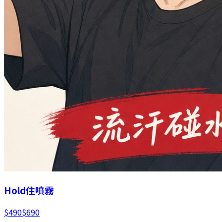
Hold住噴霧
$
490
$
690