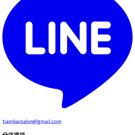
tiamhairsalon@gmail.com
分店資訊