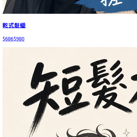
乾式髮蠟
$
686
$
980