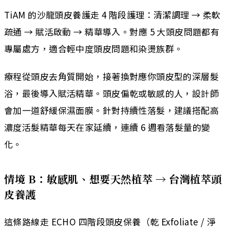
TiAM 的沙龍頭皮養護走 4 階段護理：清潔調理 → 柔軟
疏通 → 賦活啟動 → 精華導入。對應 5 大頭皮問題都有
專屬處方，適合輕中度頭皮問題和染燙族群。
療程從頭皮去角質開始，接著換對應你頭皮型的深層髮
浴，最後導入賦活精華。頭皮偏乾或敏感的人，設計師
會加一道舒緩保濕面膜。針對持續性落髮，建議搭配高
濃度活髮精華每天在家延續，連續 6 週看落髮量的變
化。
情境 B：敏感肌、想要天然植萃 → 台灣植萃頭
皮養護
這條路線走 ECHO 四階段頭皮保養（乾 Exfoliate / 淨