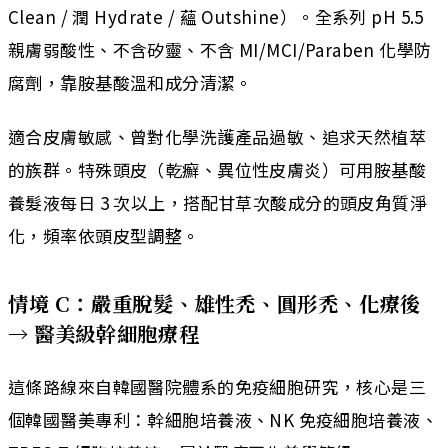
Clean / 潤 Hydrate / 蘊 Outshine）。全系列 pH 5.5
親膚弱酸性、不含矽靈、不含 MI/MCI/Paraben 化學防
腐劑，靠胺基酸溫和成分清潔。
適合皮膚敏感、曾對化學洗護產品過敏、追求天然植萃
的族群。特殊頭皮（乾癬、異位性皮膚炎）可用胺基酸
養髮液每日 3 次以上，搭配甘草次酸成分的頭皮角質淨
化，頻率依頭皮型調整。
情境 C：嚴重脫髮、雄性禿、圓形禿、化療後
→ 醫美級幹細胞療程
這條路線來自韓國醫院體系的免疫細胞研究，核心是三
個韓國醫美專利：幹細胞培養液、NK 免疫細胞培養液、