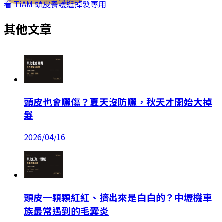
看 TiAM
頭皮養護
逛
掉髮專用
其他文章
頭皮也會曬傷？夏天沒防曬，秋天才開始大掉
髮
2026/04/16
頭皮一顆顆紅紅、擠出來是白白的？中壢機車
族最常遇到的毛囊炎