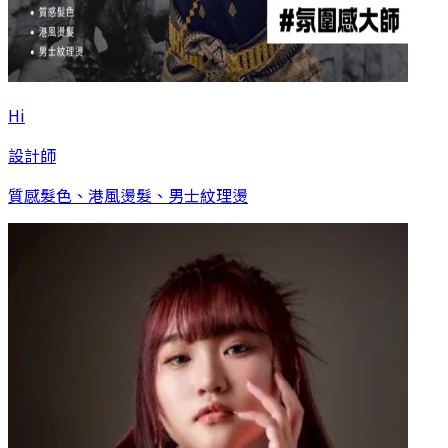
Hi
設計師
質感髮色、港風燙髮、男士紋理燙