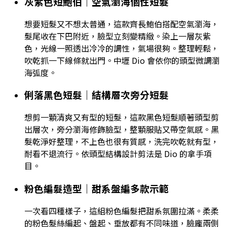
灰紫色短鮑伯｜空氣瀏海個性短髮
想要短髮又不想太普通，這款齊長鮑伯搭配空氣瀏海，
髮尾收在下巴附近，臉型立刻變精緻。染上一層灰紫
色，光線一照透出冷冷的調性，氣場很夠。整理輕鬆，
吹乾抓一下線條就出門。中壢 Dio 會依你的頭型微調瀏
海弧度。
俐落黑色短髮｜結構層次旁分短髮
想剪一顆清爽又有型的短髮，這款黑色短髮順著頭型剪
出層次，旁分瀏海修飾臉型，整顆服貼又帶空氣感。黑
髮乾淨好整理，不上色也很有質感，洗完吹乾就有型，
耐看不退流行。依頭型結構設計剪法是 Dio 的拿手項
目。
粉色編髮造型｜甜系盤編多款示範
一次看四種樣子，這組粉色編髮把甜系氛圍拉滿。柔柔
的粉色髮絲編起、盤起、垂放都有不同味道，臉龐兩側