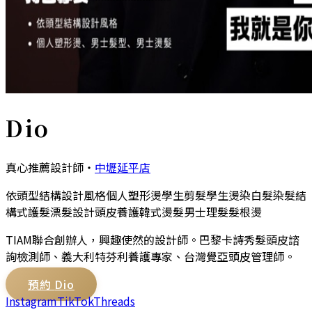
Dio
真心推薦設計師
・
中壢延平店
依頭型結構設計風格
個人塑形燙
學生剪髮
學生燙染
白髮染髮
結
構式護髮
漂髮設計
頭皮養護
韓式燙髮
男士理髮
髮根燙
TIAM聯合創辦人，興趣使然的設計師。巴黎卡詩秀髮頭皮諮
詢檢測師、義大利特芬利養護專家、台灣覺亞頭皮管理師。
預約
Dio
Instagram
TikTok
Threads