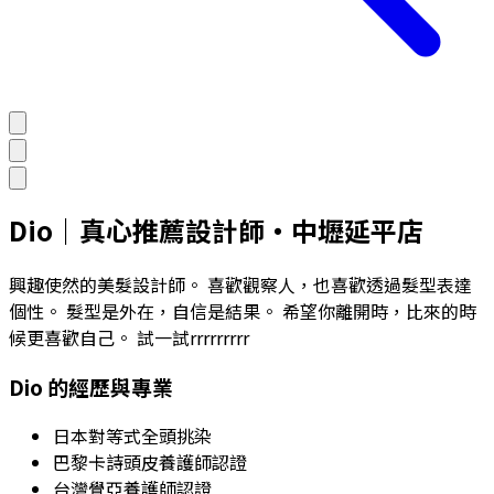
Dio
｜
真心推薦設計師
・
中壢延平店
興趣使然的美髮設計師。 喜歡觀察人，也喜歡透過髮型表達
個性。 髮型是外在，自信是結果。 希望你離開時，比來的時
候更喜歡自己。 試一試rrrrrrrrr
Dio
的經歷與專業
日本對等式全頭挑染
巴黎卡詩頭皮養護師認證
台灣覺亞養護師認證