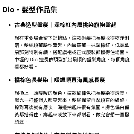
Dio
・髮型作品集
古典造型盤髮｜深棕紅內層挑染旗袍盤起
想在重要場合留下記憶點，這款盤髮把長髮收得乾淨俐
落，髮絲順著臉型盤起，內層藏著一抹深棕紅，低頭拿
扇那刻特別有戲。搭配旗袍或正式服裝都撐得住場面。
中壢的 Dio 擅長依頭型抓出最順的盤髮角度，每個角度
看都好看。
橘棕色長髮染｜暖調順直海風感長髮
想換上一頭暖暖的顏色，這款橘棕色把長髮染得透亮，
陽光一打整個人都亮起來。髮尾保留自然順直的線條，
撩到耳後就有層次，海邊拍起來很有氛圍。膚色偏白偏
黃都搭得住，綁起來或放下來都耐看，做完會想一直撥
頭髮。