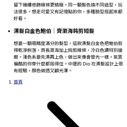
留下幾縷修飾線條更精緻。同一顆髮色換不同造型，玩
法很多。想走可愛又有記憶點的你，多種臉型搭起來都
好看。
漂髮白金色鮑伯｜齊瀏海鈍剪短髮
想要一顆吸睛度滿分的髮型，這款漂髮白金色把鮑伯剪
得乾淨俐落，齊長瀏海加上鈍剪線條，冷白色調特別搶
眼。淺色系要先漂再上色，做出來像會發光一樣。氣質
偏酷的你穿什麼都搭得住。中壢的 Dio 在漂髮設計上很
有經驗，顏色做透又顧光澤。
首頁