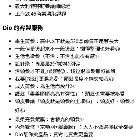
義大利特芬莉養護師認證
上海2046商業漂染認證
Dio
的客製服務
學生剪髮
：高中以下就是520😉帥氣不用等長大
一般但是燙起來不一般燙髮
：懶得整理也好看😉
生活色染髮（不漂
：不漂也能很有感✨
設計染
：專屬屬於你的特別🤩
漂頭髮才不亂加錢呢😉
：錢包跟頭髮都照顧到
我要[接髮]更漂亮🤭
：頭髮長度不夠交給我😉
成人剪髮
：為生活而設計✂️
護髮「柔柔順順亮亮有彈性」
：頭髮也需要被疼愛
頭皮養護「頭皮就是頭髮的土壤👍」
：頭皮好，頭髮才
好👍
最柔亮髮鍍膜
：會發光的頭髮✨
內外雙修「京喚羽+髮鍍膜」
：大人不做選擇我全都要
Dio幫你挑產品
：買對比買貴更重要