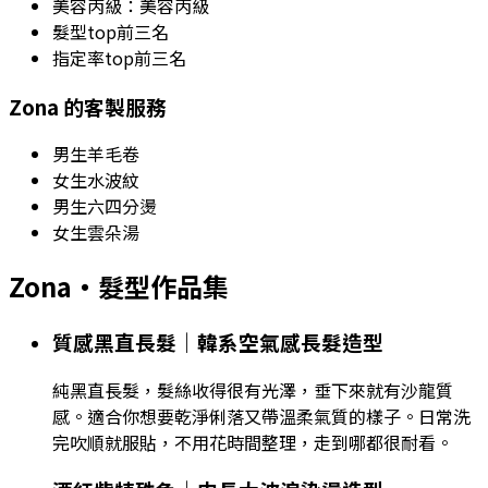
美容丙級
：美容丙級
髮型top前三名
指定率top前三名
Zona
的客製服務
男生羊毛卷
女生水波紋
男生六四分燙
女生雲朵湯
Zona
・髮型作品集
質感黑直長髮｜韓系空氣感長髮造型
純黑直長髮，髮絲收得很有光澤，垂下來就有沙龍質
感。適合你想要乾淨俐落又帶溫柔氣質的樣子。日常洗
完吹順就服貼，不用花時間整理，走到哪都很耐看。