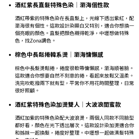
酒紅紫長直髮特殊色染｜瀏海個性款
酒紅帶紫的特殊色染在長直髮上，光線下透出紫紅，配
瀏海很有個性。這款設計染顯白又特別，適合你想換一
個亮眼的顏色。直髮把顏色襯得乾淨，中壢想做特殊
色，找Zona調色。
棕色中長鬆捲韓系燙｜瀏海慵懶感
棕色中長髮燙鬆捲，捲度很軟帶慵懶感，瀏海順著臉。
這款適合你想要自然不刻意的捲，看起來放鬆又溫柔。
洗完吹乾撥兩下就有型，平常你不用花時間整理，日常
很好照顧。
酒紅紫特殊色染加燙雙人｜大波浪閨蜜款
酒紅加紫的特殊色染配大波浪燙，兩個人同款不同臉型
都好看，顏色在光下透出層次。這款設計染加燙適合你
和姊妹一起換髮，捲度好整理。中壢想一起做漂髮特殊