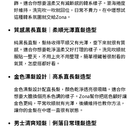
飾。適合你想要溫柔又有減齡感的韓系樣子。瀏海捲度
好維持，洗完吹一吹就回位，日常不費力。在中壢想試
這種韓系氛圍就交給Zona。
質感黑長直髮｜柔順光澤直髮造型
純黑長直髮，髮絲收得平順又有光澤，垂下來就很有質
感。適合你想要乾淨溫柔又好打理的樣子。洗完吹順就
服貼一整天，不用上夾不用整理，簡單裡藏著很耐看的
氣質，怎麼搭都好看。
金色漂髮設計｜亮系直長髮造型
金色漂髮設計配直長髮，顏色乾淨透亮很吸睛。適合你
想要大膽換個亮系色調的樣子。Zona幫你把底色顧好讓
金色更純，平常吹順就有光澤，後續維持也教你方法，
讓你的金髮在中壢一直很有狀態。
男士清爽短髮｜俐落日常理髮造型