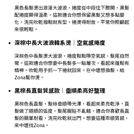
黑色長髮燙出浪漫大波浪，捲度從中段往下散開，黑髮
配捲度顯得溫柔。這款適合你想保留黑髮又想多點變
化，洗完吹乾撥鬆就有型。捲燙得耐放，平常你照顧起
來很輕鬆。
深棕中長大波浪韓系燙｜空氣感捲度
深棕色中長髮燙大波浪，捲度鬆鬆帶空氣感，髮尾自然
彎。這款適合你想要中長髮多一點層次，看起來蓬鬆有
精神。吹乾用手抓一下捲就回來。在中壢想換髮，給
Zona幫你燙。
黑棕長直髮質感款｜垂順柔亮好整理
黑棕色長直髮，髮絲垂順帶光澤，看起來柔亮乾淨。直
髮做了順順的弧度，髮尾服貼不亂翹。適合你喜歡長直
髮的簡單耐看，洗完吹乾就出門。想要這種乖順質感，
來中壢找Zona。