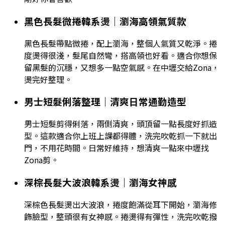
黑色長髮微捲韓系燙｜瀏海高領氣質款
黑色長髮帶點微捲，配上瀏海，整個人氣質又乾淨。捲
度燙得很淺，髮尾自然彎，搭高領也好看。適合你想保
留黑髮的沉穩，又想多一點空氣感。在中壢交給Zona，
燙完好整理。
男士短髮俐落整理｜清爽日常通勤造型
男士短髮剪得俐落，兩側清爽，頭頂留一點長度好抓造
型。這款適合你上班上課都得體，洗完吹乾抓一下就出
門，不用花時間。日常好維持，想清爽一點來中壢找
Zona剪。
深棕長髮大波浪韓系燙｜瀏海女神感
深棕色長髮燙出大波浪，捲度飽滿從耳下開始，瀏海修
飾臉型，整頭很有女神感。捲燙得有彈性，洗完吹乾撥