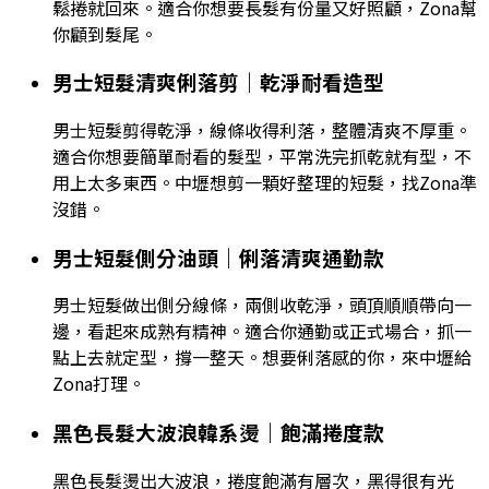
鬆捲就回來。適合你想要長髮有份量又好照顧，Zona幫
你顧到髮尾。
男士短髮清爽俐落剪｜乾淨耐看造型
男士短髮剪得乾淨，線條收得利落，整體清爽不厚重。
適合你想要簡單耐看的髮型，平常洗完抓乾就有型，不
用上太多東西。中壢想剪一顆好整理的短髮，找Zona準
沒錯。
男士短髮側分油頭｜俐落清爽通勤款
男士短髮做出側分線條，兩側收乾淨，頭頂順順帶向一
邊，看起來成熟有精神。適合你通勤或正式場合，抓一
點上去就定型，撐一整天。想要俐落感的你，來中壢給
Zona打理。
黑色長髮大波浪韓系燙｜飽滿捲度款
黑色長髮燙出大波浪，捲度飽滿有層次，黑得很有光