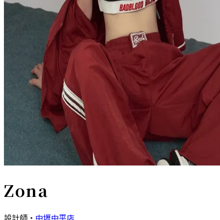
Zona
設計師
・
中壢中平店