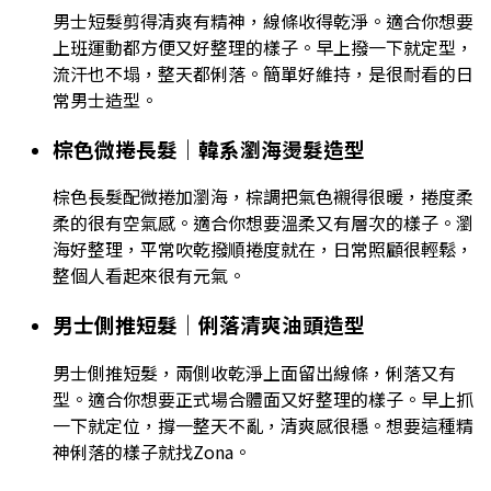
男士短髮剪得清爽有精神，線條收得乾淨。適合你想要
上班運動都方便又好整理的樣子。早上撥一下就定型，
流汗也不塌，整天都俐落。簡單好維持，是很耐看的日
常男士造型。
棕色微捲長髮｜韓系瀏海燙髮造型
棕色長髮配微捲加瀏海，棕調把氣色襯得很暖，捲度柔
柔的很有空氣感。適合你想要溫柔又有層次的樣子。瀏
海好整理，平常吹乾撥順捲度就在，日常照顧很輕鬆，
整個人看起來很有元氣。
男士側推短髮｜俐落清爽油頭造型
男士側推短髮，兩側收乾淨上面留出線條，俐落又有
型。適合你想要正式場合體面又好整理的樣子。早上抓
一下就定位，撐一整天不亂，清爽感很穩。想要這種精
神俐落的樣子就找Zona。