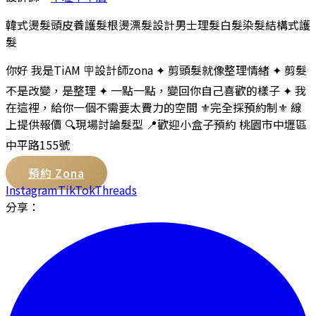
韓式燙髮
頭皮養護
髮根燙
漂髮設計
男士理髮
白髮染髮
結構式護
髮
你好 我是TiAM 🪧設計師zona ✦ 剪頭髮就像整理情緒 ✦ 剪髮
不是改變，是整理 ✦ 一點一點，變回你自己喜歡的樣子 ✦ 我
在這裡，給你一個不需要太費力的空間 ⚜️完全採預約制⚜️ 線
上提供報價 🔍現場討論髮型 📍歡迎小盒子預約 桃園市中壢區
中平路155號
預約
Zona
Instagram
TikTok
Threads
分享：