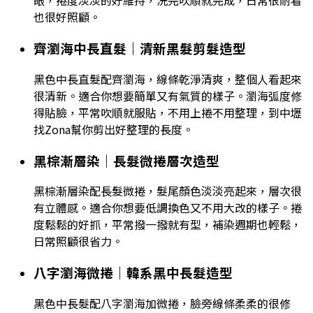
眼，捲度淡淡的好維持，洗完吹順就完成，日常很耐看
也很好照顧。
齊瀏海中長直髮｜清新黑髮剪髮造型
黑色中長直髮配齊瀏海，線條乾淨清爽，整個人看起來
很清新。適合你想要簡單又有氣質的樣子。瀏海弧度修
得貼臉，平常吹順就服貼，不用上捲不用整理，到中壢
找Zona幫你剪出好整理的長度。
黑棕漸層染｜長髮微捲層次造型
黑棕漸層染配長髮微捲，髮尾顏色淡淡亮起來，層次很
有立體感。適合你想要低調換色又不用大改的樣子。捲
度鬆鬆的好抓，平常撥一撥就有型，補染週期也輕鬆，
日常照顧很省力。
八字瀏海微捲｜韓系黑中長髮造型
黑色中長髮配八字瀏海加微捲，臉旁線條柔柔的很修