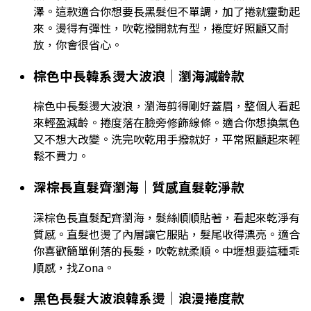
澤。這款適合你想要長黑髮但不單調，加了捲就靈動起
來。燙得有彈性，吹乾撥開就有型，捲度好照顧又耐
放，你會很省心。
棕色中長韓系燙大波浪｜瀏海減齡款
棕色中長髮燙大波浪，瀏海剪得剛好蓋眉，整個人看起
來輕盈減齡。捲度落在臉旁修飾線條。適合你想換氣色
又不想大改變。洗完吹乾用手撥就好，平常照顧起來輕
鬆不費力。
深棕長直髮齊瀏海｜質感直髮乾淨款
深棕色長直髮配齊瀏海，髮絲順順貼著，看起來乾淨有
質感。直髮也燙了內層讓它服貼，髮尾收得漂亮。適合
你喜歡簡單俐落的長髮，吹乾就柔順。中壢想要這種乖
順感，找Zona。
黑色長髮大波浪韓系燙｜浪漫捲度款