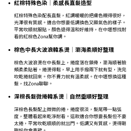
紅棕特殊色染｜柔感長直髮造型
紅棕特殊色染配長直髮，紅調暖暖的把膚色襯得很好，
光澤很有質感。適合你想要低調換色又顯氣色的樣子。
平常吹順就服貼，顏色退得溫和好維持，在中壢想找耐
看的紅棕色Zona幫你調。
棕色中長大波浪韓系燙｜瀏海柔順好整理
棕色大波浪燙在中長髮上，捲度落在鎖骨，瀏海順著臉
頰柔柔貼著。捲燙得鬆，早上用手撥兩下就有型，洗完
吹乾捲就回來。你不費力就有溫柔感。在中壢想換這種
髮，找Zona聊聊。
深棕長髮微捲韓系燙｜自然垂順好整理
深棕色長髮配上微微的捲，捲度很淡，髮尾帶一點弧
度，整體看起來乾淨耐看。這款適合你想要長髮但不要
太捲，平常吹乾順順的就出門。低調又有質感，燙得剛
剛好你會喜歡。