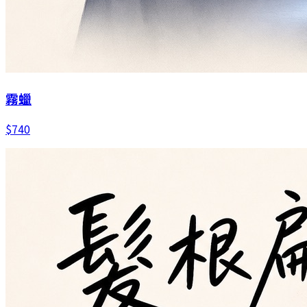
霧蠟
$
740