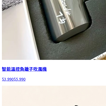
智能溫控負離子吹風機
$
3,990
$
5,990