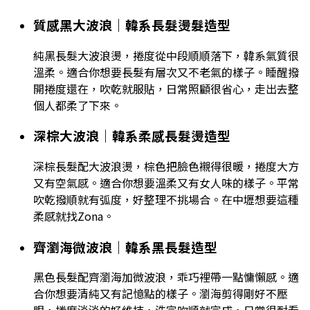
質感黑大波浪｜韓系長髮燙髮造型
純黑長髮大波浪燙，捲度從中段順順落下，韓系氣質很
溫柔。適合你想要長髮有層次又不老氣的樣子。睡醒撥
開捲度還在，吹乾就服貼，日常照顧很省心，走出去整
個人都柔了下來。
深棕大波浪｜韓系柔感長髮燙造型
深棕長髮配大波浪燙，棕色把臉色襯得很暖，捲度大方
又有空氣感。適合你想要溫柔又有女人味的樣子。平常
吹乾撥順就有弧度，好整理不挑場合。在中壢想要這種
柔感就找Zona。
齊瀏海微波浪｜韓系黑長髮造型
黑色長髮配齊瀏海加微波浪，乖巧裡帶一點慵懶感。適
合你想要清純又有記憶點的樣子。瀏海剪得剛好不壓