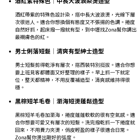
酒紅紫特殊色｜中長大波浪染燙造型
酒紅帶紫的特殊色設計染，搭中長大波浪燙，光線下層
次很迷人。適合你想換個有態度又不張揚的色調。捲度
自然好抓，起床撥一撥就有型，到中壢找Zona幫你調出
最襯膚色的紅。
男士俐落短髮｜清爽有型紳士造型
男士短髮剪得乾淨有層次，搭西裝特別挺拔。適合你想
要上班見客都體面又好整理的樣子。早上抓一下就定
位，整天都精神，不用反覆補造型，清爽感維持得很
穩。
黑棕短羊毛卷｜瀏海短燙蓬鬆造型
黑棕短羊毛卷加瀏海，捲度蓬蓬軟軟的很有空氣感。適
合你想要可愛又有層次的短髮。洗完撥乾抓一下捲度就
回來，不用費力夾燙，俏皮輕盈的樣子很適合日常。
Zona幫你燙出剛好的弧度。