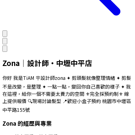
Zona
｜
設計師
・
中壢中平店
你好 我是TiAM 🪧設計師zona ✦ 剪頭髮就像整理情緒 ✦ 剪髮
不是改變，是整理 ✦ 一點一點，變回你自己喜歡的樣子 ✦ 我
在這裡，給你一個不需要太費力的空間 ⚜️完全採預約制⚜️ 線
上提供報價 🔍現場討論髮型 📍歡迎小盒子預約 桃園市中壢區
中平路155號
Zona
的經歷與專業